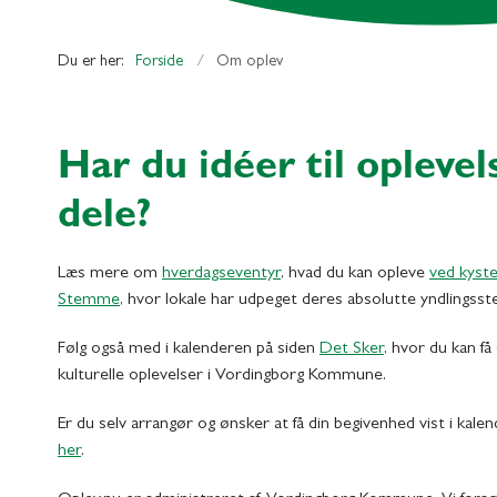
Du er her:
Forside
Om oplev
Har du idéer til oplevels
dele?
Læs mere om
hverdagseventyr
, hvad du kan opleve
ved kyst
Stemme
, hvor lokale har udpeget deres absolutte yndlings
Følg også med i kalenderen på siden
Det Sker
, hvor du kan f
kulturelle oplevelser i Vordingborg Kommune.
Er du selv arrangør og ønsker at få din begivenhed vist i kale
her
.