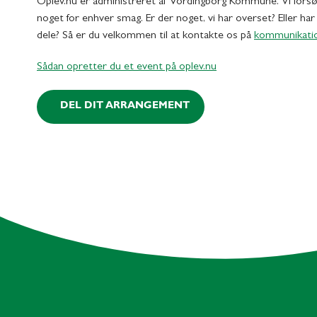
Oplev.nu er administreret af Vordingborg Kommune. Vi forsø
noget for enhver smag. Er der noget, vi har overset? Eller har d
dele? Så er du velkommen til at kontakte os på
kommunikati
Sådan opretter du et event på oplev.nu
DEL DIT ARRANGEMENT