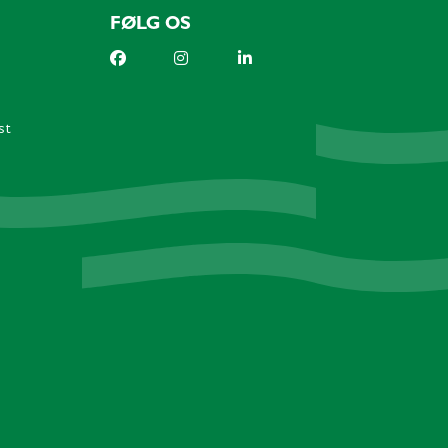
FØLG OS
st