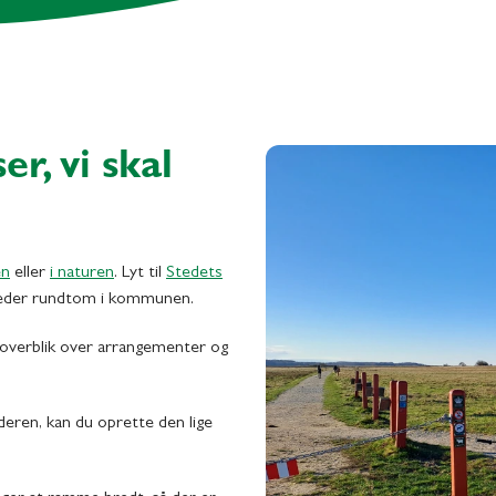
er, vi skal
en
eller
i naturen
. Lyt til
Stedets
steder rundtom i kommunen.
å overblik over arrangementer og
nderen, kan du oprette den lige