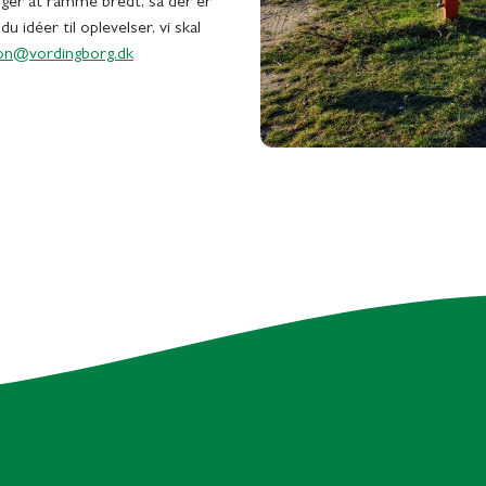
ger at ramme bredt, så der er
u idéer til oplevelser, vi skal
on@vordingborg.dk