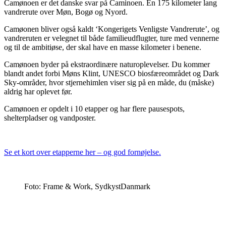
Camønoen er det danske svar på Caminoen. En 175 kilometer lang
vandrerute over Møn, Bogø og Nyord.
Camøonen bliver også kaldt ‘Kongerigets Venligste Vandrerute’, og
vandreruten er velegnet til både familieudflugter, ture med vennerne
og til de ambitiøse, der skal have en masse kilometer i benene.
Camønoen byder på ekstraordinære naturoplevelser. Du kommer
blandt andet forbi Møns Klint, UNESCO biosfæreområdet og Dark
Sky-områder, hvor stjernehimlen viser sig på en måde, du (måske)
aldrig har oplevet før.
Camønoen er opdelt i 10 etapper og har flere pausespots,
shelterpladser og vandposter.
Se et kort over etapperne her – og god fornøjelse.
Foto: Frame & Work, SydkystDanmark