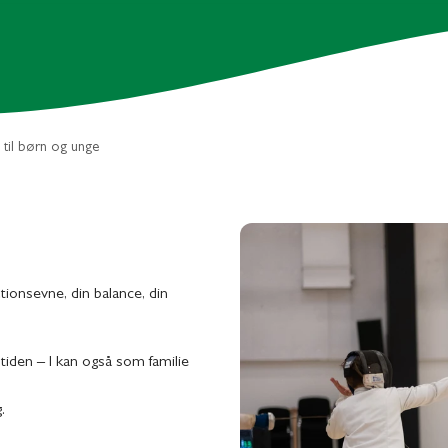
d til børn og unge
tionsevne, din balance, din
itiden – I kan også som familie
.