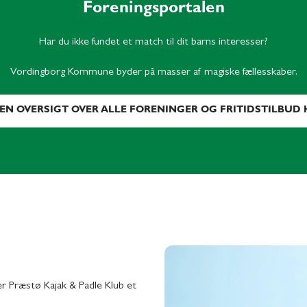
Foreningsportalen
Har du ikke fundet et match til dit barns interesser?
Vordingborg Kommune byder på masser af magiske fællesskaber.
 EN OVERSIGT OVER ALLE FORENINGER OG FRITIDSTILBUD 
 er Præstø Kajak & Padle Klub et