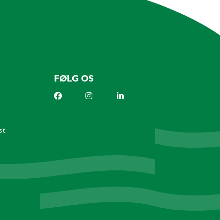
FØLG OS
st