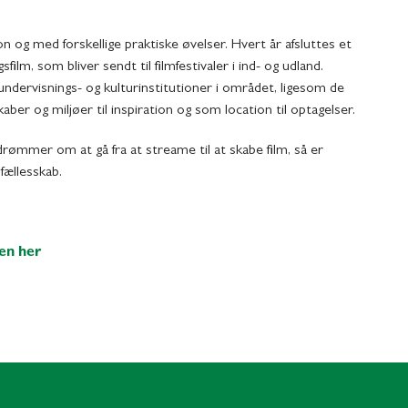
 og med forskellige praktiske øvelser. Hvert år afsluttes et
ilm, som bliver sendt til filmfestivaler i ind- og udland.
ndervisnings- og kulturinstitutioner i området, ligesom de
er og miljøer til inspiration og som location til optagelser.
ømmer om at gå fra at streame til at skabe film, så er
mfællesskab.
en her